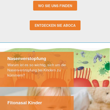
WO SIE UNS FINDEN
ENTDECKEN SIE ABOCA
Nasenverstopfung
Warum ist es so wichtig, sich um die
Nasenverstopfung bei Kindern zu
kümmern?
Fitonasal Kinder