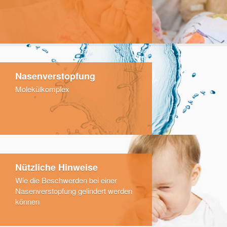
Nasenverstopfung
Molekülkomplex
Nützliche Hinweise
Wie die Beschwerden bei einer
Nasenverstopfung gelindert werden
können